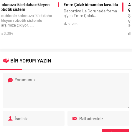
Emre Çolak idmandan kovuldu
Askeri üsten çatışma anı böyle
görüntülendi
Deportivo La Coruna'da forma
giyen Emre Çolak...
Şehit verdiğimiz askeri üsten
gece çekilen çatışma anı ve
2.795
sonrasındaki...
3.433
BİR YORUM YAZIN