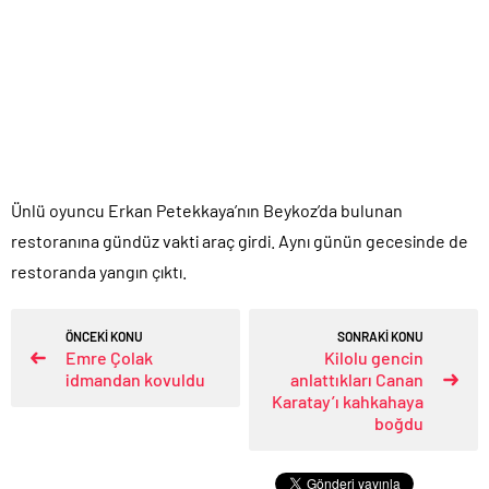
Ünlü oyuncu Erkan Petekkaya’nın Beykoz’da bulunan
restoranına gündüz vakti araç girdi. Aynı günün gecesinde de
restoranda yangın çıktı.
ÖNCEKİ KONU
SONRAKİ KONU
Emre Çolak
Kilolu gencin
idmandan kovuldu
anlattıkları Canan
Karatay’ı kahkahaya
boğdu