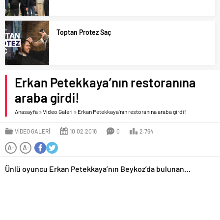
Toptan Protez Saç
Erkan Petekkaya’nın restoranına
araba girdi!
Anasayfa
»
Video Galeri
»
Erkan Petekkaya’nın restoranına araba girdi!
VIDEO GALERI
10.02.2018
0
2.764
A
A
+
-
Ünlü oyuncu Erkan Petekkaya’nın Beykoz’da bulunan…