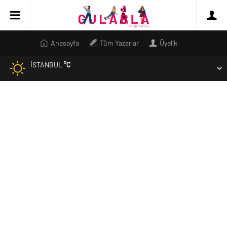
Anasayfa
Tüm Yazarlar
Üyelik
İSTANBUL
°C