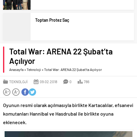
Toptan Protez Saç
Total War: ARENA 22 Şubat’ta
Açılıyor
Anasayfa
»
Teknoloji
»
Total War: ARENA 22 Şubat’ta Açılıyor
TEKNOLOJI
09.02.2018
0
786
A
A
+
-
Oyunun resmi olarak açılmasıyla birlikte Kartacalılar, efsanevi
komutanları Hannibal ve Hasdrubal ile birlikte oyuna
eklenecek.