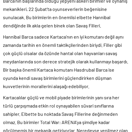
Barca’nın başlarında olduğu yepyeni askeri birimler ve oynanış
mekanikleri, 22 Şubat’ta oyunseverlerin beğenisine
sunulacak. Bu birimlerin en önemlisi elbette Hannibal
dendiğinde ilk akla gelen binek olan Savaş Filleri.
Hannibal Barca sadece Kartaca’nın en iyi komutanı değil aynı
zamanda tarihin en önemli taktikçilerinden biriydi. Filler gibi
çok güçlü olsalar da özünde hantal olan hayvanları savaş
meydanlarında son derece stratejik olarak kullanmayı başardı.
Bir başka önemli Kartaca komutanı Hasdrubal Barca ise
oyunda kendi savaş birimlerini güçlendirirken düşman
kuvvetlerinin morallerini alaşağı edebiliyor.
Kartacalılar güçlü ve mobil piyade birimlerinin yanı sıra her
türlü çarpışmada etkin rol oynayabilen süvari sınıflarına
sahipler. Elbette bu noktada Savaş Fillerine değinmeden
olmaz. Bu birimler Total War: ARENA’ya şimdiye kadar
görülmemiş bir mekanik getiriyorlar. Neredeyse yenilmez olan