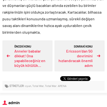
ve düşmanları güçlü bacakları altında ezebilen bu birimler
rakiplerinizin işini oldukça zorlaştıracak. Kartacalılar, bilhassa
pusu taktikleri konusunda uzmanlaşmış, sürekli değişen
savaş alanı dinamiklerine hızlıca ayak uydurabilen çevik
birimlerden oluşmakta.
ÖNCEKİ KONU
SONRAKİ KONU
Anneler babalar
Ericsson’dan 5G
dikkat! Ona
devrimini
yapabileceğiniz en
hızlandıracak önemli
büyük kötülük…
adım
ETİKETLER:
oyun
,
Total War
,
Total War: ARENA
admin