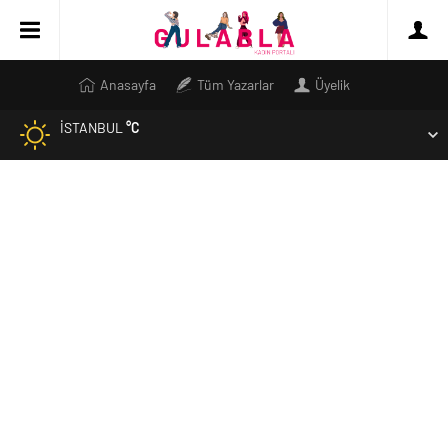
Anasayfa
Tüm Yazarlar
Üyelik
İSTANBUL
°C