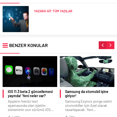
YAZARA AİT TÜM YAZILAR
BENZER KONULAR
iOS 11.3 beta 2 güncellemesi
Samsung da otomobil işine
yayında! Yeni neler var?
giriyor!
Apple'ın henüz test
Samsung Exynos yonga setini
aşamasında olan işletim
otomobiller için özel olarak
sisteminin son sürümü iOS...
tasarlayacak. Yeni...
1.069
739