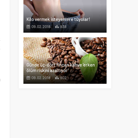
u
Kilo vermek isteyenlere tüyolar!
09.02.2018
938
k
k
e
Günde üç-dört fincan kahve ‘erken
ölüm riskini azaltıyor’
09.02.2018
902
ı
e
.