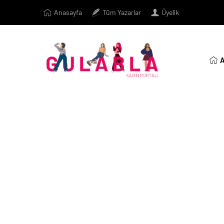
Anasayfa
Tüm Yazarlar
Üyelik
A