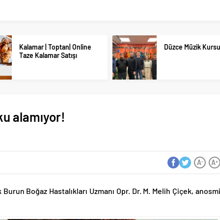
Kalamar | Toptan| Online
Düzce Müzik Kurs
Taze Kalamar Satışı
oku alamıyor!
A
A
-
+
k Burun Boğaz Hastalıkları Uzmanı Opr. Dr. M. Melih Çiçek, anosm