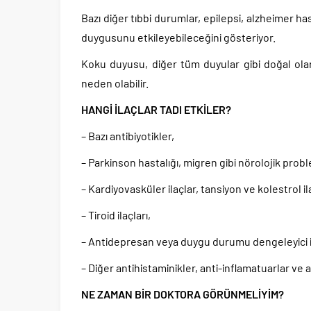
Bazı diğer tıbbi durumlar, epilepsi, alzheimer has
duygusunu etkileyebileceğini gösteriyor.
Koku duyusu, diğer tüm duyular gibi doğal olar
neden olabilir.
HANGİ İLAÇLAR TADI ETKİLER?
– Bazı antibiyotikler,
– Parkinson hastalığı, migren gibi nörolojik probl
– Kardiyovasküler ilaçlar, tansiyon ve kolestrol il
– Tiroid ilaçları,
– Antidepresan veya duygu durumu dengeleyici il
– Diğer antihistaminikler, anti-inflamatuarlar ve a
NE ZAMAN BİR DOKTORA GÖRÜNMELİYİM?