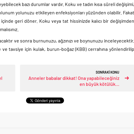
yebilecek bazı durumlar vardır. Koku ve tadın kısa süreli değişimi
 solunum yolunuzu etkileyen enfeksiyonları yüzünden olabilir. Faka
içinde geri döner. Koku veya tat hissinizde kalıcı bir değişimde
alısınız.
caktır ve sonra burnunuzu, ağzınızı ve boynunuzu inceleyecektir
ve tavsiye için kulak, burun-boğaz (KBB) cerrahına yönlendirili
SONRAKİ KONU
el
Anneler babalar dikkat! Ona yapabileceğiniz
en büyük kötülük…