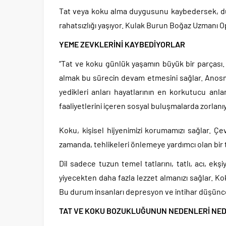
Tat veya koku alma duygusunu kaybedersek, dünya
rahatsızlığı yaşıyor. Kulak Burun Boğaz Uzmanı Opr
YEME ZEVKLERİNİ KAYBEDİYORLAR
“Tat ve koku günlük yaşamın büyük bir parçası.
almak bu sürecin devam etmesini sağlar. Anosmi
yedikleri anları hayatlarının en korkutucu anl
faaliyetlerini içeren sosyal buluşmalarda zorlanı
Koku, kişisel hijyenimizi korumamızı sağlar. Çe
zamanda, tehlikeleri önlemeye yardımcı olan bir 
Dil sadece tuzun temel tatlarını, tatlı, acı, ekşi
yiyecekten daha fazla lezzet almanızı sağlar. Ko
Bu durum insanları depresyon ve intihar düşünce
TAT VE KOKU BOZUKLUĞUNUN NEDENLERİ NED