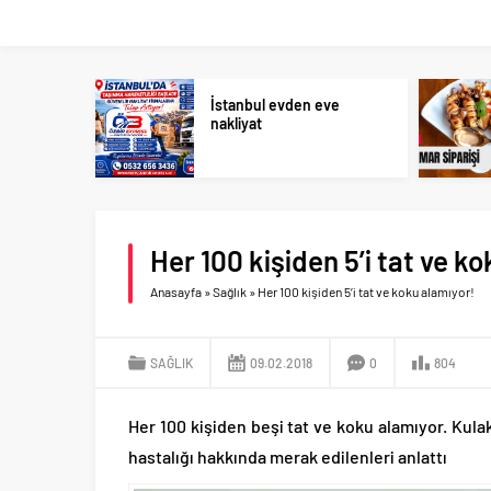
İstanbul evden eve
nakliyat
Her 100 kişiden 5’i tat ve k
Anasayfa
»
Sağlık
»
Her 100 kişiden 5’i tat ve koku alamıyor!
SAĞLIK
09.02.2018
0
804
Her 100 kişiden beşi tat ve koku alamıyor. Kula
hastalığı hakkında merak edilenleri anlattı