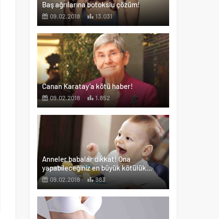
Baş ağrılarına botokslu çözüm!
09.02.2018
13.031
Canan Karatay’a kötü haber!
09.02.2018
1.852
Anneler babalar dikkat! Ona
yapabileceğiniz en büyük kötülük…
09.02.2018
983