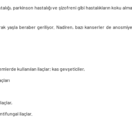
talığı, parkinson hastalığı ve şizofreni gibi hastalıkların koku alm
ak yaşla beraber geriliyor. Nadiren, bazı kanserler de anosmiy
emlerde kullanılan ilaçlar; kas gevşeticiler,
açları
açlar,
ntifungal ilaçlar.