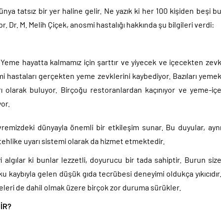
 tatsız bir yer haline gelir. Ne yazık ki her 100 kişiden beşi b
. Dr. M. Melih Çiçek, anosmi hastalığı hakkında şu bilgileri verdi:
 Yeme hayatta kalmamız için şarttır ve yiyecek ve içecekten zev
 hastaları gerçekten yeme zevklerini kaybediyor. Bazıları yeme
arı olarak buluyor. Birçoğu restoranlardan kaçınıyor ve yeme-iç
yor.
vremizdeki dünyayla önemli bir etkileşim sunar. Bu duyular, ayn
tehlike uyarı sistemi olarak da hizmet etmektedir.
yi algılar ki bunlar lezzetli, doyurucu bir tada sahiptir. Burun siz
ku kaybıyla gelen düşük gıda tecrübesi deneyimi oldukça yıkıcıdır
leri de dahil olmak üzere birçok zor duruma sürükler.
İR?